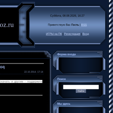
Суббота, 08.08.2026, 16:27
oz.ru
Приветствую Вас
Гость
|
RSS
ИГРЫ на ПК
|
Регистрация
|
Вход
Форма входа
04)
22.10.2014, 17:14
Поиск
скачать и другим - поддержите
Мы здесь