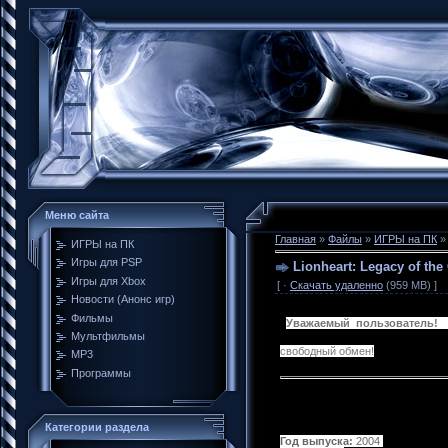
Меню сайта
Главная
»
Файлы
»
ИГРЫ на ПК
ИГРЫ на ПК
Игры для PSP
Lionheart: Legacy of th
Игры для Xbox
[ ·
Скачать удаленно
(959 MB) ]
Новости (Анонс игр)
Фильмы
Уважаемый пользователь!
Н
Мультфильмы
свободный обмен!
MP3
Программы
Категории раздела
Год выпуска:
2004