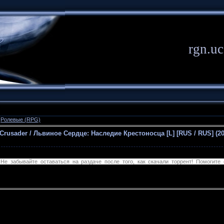
rgn.uc
»
Ролевые (RPG)
e Crusader / Львиное Сердце: Наследие Крестоносца [L] [RUS / RUS] (20
е забывайте оставаться на раздаче после того, как скачали торрент! Помогите 