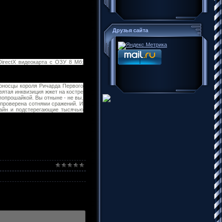
Друзья сайта
DirectX видеокарта с ОЗУ 8 Мб;
тоносцы короля Ричарда Первого
вятая инквизиция жжет на костре
попрошайкой. Вы отныне - не вы,
 проверена сотнями сражений. И
тайн и подстерегающие тысячью