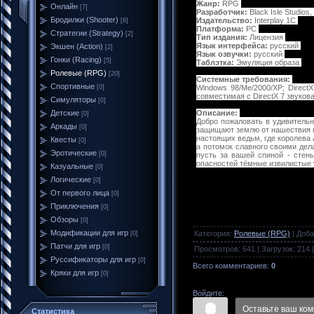
Жанр:
RPG
Онлайн
[7]
Разработчик:
Black Isle Studios,
Бродилки (Shooter)
Издательство:
Interplay 1С
[6]
Платформа:
PC
Стратегии (Strategy)
[2]
Тип издания:
Лицензия
Язык интерфейса:
русский
Экшен (Action)
[2]
Язык озвучки:
русский
Гонки (Racing)
[5]
Таблэтка:
Эмуляция образа
Ролевые (RPG)
[20]
Системные требования:
Спортивные
Windows 98/Me/2000/XP; Direct
[0]
совместимая с DirectX 7 звуко
Симуляторы
[0]
Описание:
Детские
[0]
Добро пожаловать в удивительн
Аркады
[0]
защищают землю от нашествия не
настоящих ведьм, где королева 
Квесты
[0]
а потомок славного своими дел
Эротические
[0]
пусть за вашей спиной - стен
опасностей тёмные извилистые 
Казуальные
[0]
Логические
[0]
От первого лица
[0]
Приключения
[0]
Обзоры
[0]
Модификации для игр
Категория
:
Ролевые (RPG)
|
Доба
[0]
Патчи для игр
[0]
Просмотров
:
641
|
Загрузок
:
214
Руссификаторы для игр
[0]
Всего комментариев
:
0
Кряки для игр
[0]
Войдите:
Статистика