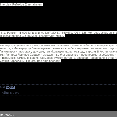
 Interplay, Reflexive Entertainment
X 8.1; Pentium III 600 МГц или Athlon/AMD K7 650МГц; ОЗУ 128 Мб; совместимая с 
вая карта; привод CD-ROM 8x; клавиатура; мышь
ый мир средневековья - мир, в котором смешались быль и небыль, в котором крес
чисти, а Леонардо да Винчи вдыхает жизнь в свои бессмертные творения, мир, где с
Англии просит помощи у друидов, где Ирландия ушла под воду, а грозный Кортес стал 
ами Ричарда Львиное Сердце - рыцаря, чье благородство - неоспоримо, а доблесть -
ы тюремных камер, в ваших карманах гуляет ветер, а впереди - хранящие сотни 
улочки Барселоны. Ничего. Всё еще впереди.
вил
:
kryk51
|
Рейтинг
:
0.0
/
0