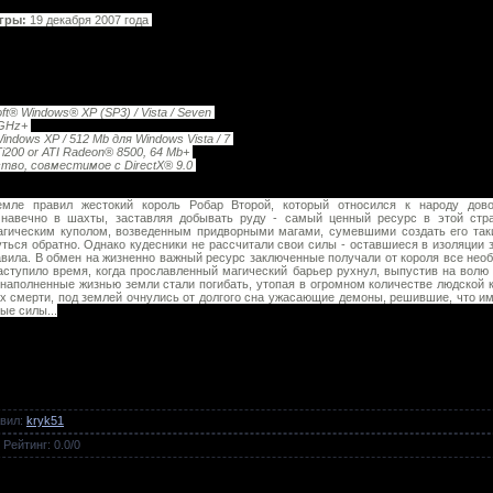
гры:
19 декабря 2007 года
t® Windows® XP (SP3) / Vista / Seven
1 GHz+
dows XP / 512 Mb для Windows Vista / 7
i200 or ATI Radeon® 8500, 64 Mb+
тво, совместимое с DirectX® 9.0
мле правил жестокий король Робар Второй, который относился к народу дово
 навечно в шахты, заставляя добывать руду - самый ценный ресурс в этой стр
агическим куполом, возведенным придворными магами, сумевшими создать его таким
уться обратно. Однако кудесники не рассчитали свои силы - оставшиеся в изоляции 
вила. В обмен на жизненно важный ресурс заключенные получали от короля все необх
аступило время, когда прославленный магический барьер рухнул, выпустив на вол
а наполненные жизнью земли стали погибать, утопая в огромном количестве людской 
 смерти, под землей очнулись от долгого сна ужасающие демоны, решившие, что име
ые силы...
вил
:
kryk51
|
Рейтинг
:
0.0
/
0