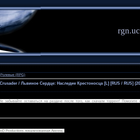
rgn.uc
»
Ролевые (RPG)
e Crusader / Львиное Сердце: Наследие Крестоносца [L] [RUS / RUS] (20
е забывайте оставаться на раздаче после того, как скачали торрент! Помогите 
oD Productions локализованная Акелла.