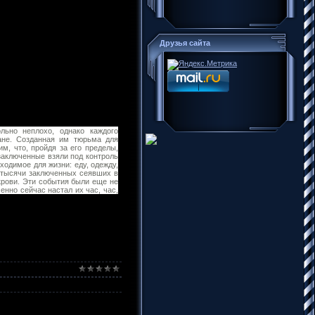
Друзья сайта
льно неплохо, однако каждого
ане. Созданная им тюрьма для
, что, пройдя за его пределы,
заключенные взяли под контроль
одимое для жизни: еду, одежду,
ю тысячи заключенных сеявших в
крови. Эти события были еще не
нно сейчас настал их час, час,