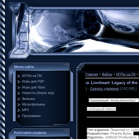
Меню сайта
Главная
»
Файлы
»
ИГРЫ на ПК
ИГРЫ на ПК
Игры для PSP
Lionheart: Legacy of th
Игры для Xbox
[ ·
Скачать удаленно
(2.62 GB) ]
Новости (Анонс игр)
Фильмы
Уважаемый пользователь!
Н
Мультфильмы
свободный обмен!
MP3
Программы
Тип издания:
Лицензия от JoWo
Категории раздела
Разработчик:
Piranha Bytes.
Издатель:
JoWooD Productions.