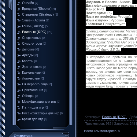
Издатель в России:
Акелла.
Онлайн
[7]
Дата официального выхода и
Бродилки (Shooter)
[6]
Жанр:
RPG.
Платформа:
PC
Стратегии (Strategy)
[2]
Язык интерфейса:
Русский.
Экшен (Action)
Язык озвучки:
Русский.
[2]
Таблетка:
Присутствует.
Гонки (Racing)
[5]
Операционная система: Microsof
Ролевые (RPG)
[20]
Процессор: Intel® Pentium® III 
Спортивные
[0]
Оперативная память: 256 Mb Win
Видеокарта: NVIDIA® GeForce T
Симуляторы
[0]
Аудио-карта: Звуковое устройс
Детские
Жесткий диск: 3,5 Gb
[0]
Аркады
[0]
В стародавние времена на зе
провинившегося он отправлял
Квесты
[0]
каторжников была ограждена м
Эротические
[0]
ничто живое уже не могло верн
тюрьму, установив там свои пра
Казуальные
[0]
новых работников, наложниц. Н
Логические
[0]
округе смуту и разбой. Некогд
самыми ужасными, почуяв запах
От первого лица
[0]
когда миром будут править темн
Приключения
[0]
Обзоры
[0]
Модификации для игр
[0]
Патчи для игр
[0]
Руссификаторы для игр
[0]
Категория
:
Ролевые (RPG)
|
Доба
Кряки для игр
[0]
Просмотров
:
952
|
Загрузок
:
248
Всего комментариев
:
0
Статистика