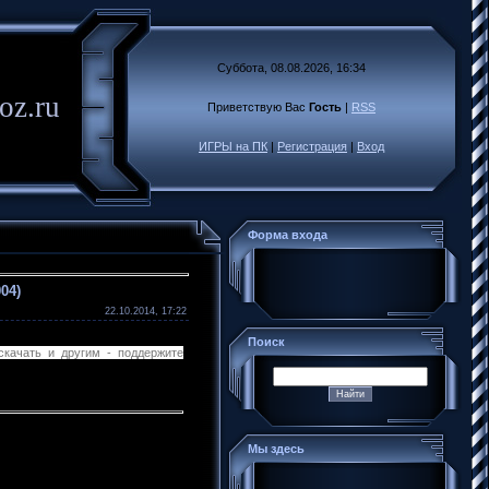
Суббота, 08.08.2026, 16:34
oz.ru
Приветствую Вас
Гость
|
RSS
ИГРЫ на ПК
|
Регистрация
|
Вход
Форма входа
04)
22.10.2014, 17:22
Поиск
скачать и другим - поддержите
Мы здесь