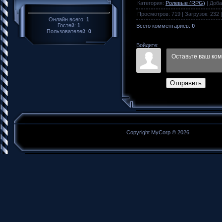
Категория
:
Ролевые (RPG)
|
Доба
Просмотров
:
719
|
Загрузок
:
232
Онлайн всего:
1
Гостей:
1
Всего комментариев
:
0
Пользователей:
0
Войдите:
Отправить
Copyright MyCorp © 2026