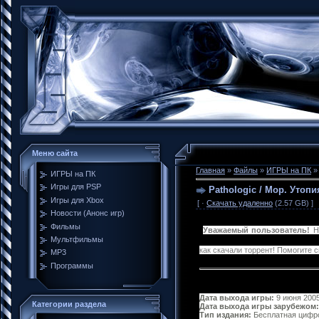
Меню сайта
Главная
»
Файлы
»
ИГРЫ на ПК
ИГРЫ на ПК
Игры для PSP
Pathologic / Мор. Утопия
Игры для Xbox
[ ·
Скачать удаленно
(2.57 GB) ]
Новости (Анонс игр)
Фильмы
Уважаемый пользователь!
Не
Мультфильмы
как скачали торрент! Помогите 
MP3
Программы
Дата выхода игры:
9 июня 200
Категории раздела
Дата выхода игры зарубежом:
Тип издания:
Бесплатная цифр