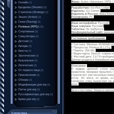
Жанр:
Action / Adventure / RPG /
Онлайн
[7]
Бродилки (Shooter)
[6]
Разработчик:
Ice-Pick Lodge
Издатель:
G2 Games
Стратегии (Strategy)
[2]
Издатель в России:
Buka Enter
Экшен (Action)
Платформа:
PC
[2]
Гонки (Racing)
[5]
Язык интерфейса:
Русский
Язык озвучки:
Русский
Ролевые (RPG)
[20]
Таблетка:
Не требуется
Спортивные
[0]
Неофициальный сайт:
www.pat
Симуляторы
[0]
Системные требования:
Детские
[0]
√ Система: Windows 95/98/ME/2
Аркады
[0]
√ Процессор: Pentium III 1 ГГц;
√ Память: 256 Мб;
Квесты
[0]
√ Видео-карта: DirectX -совмес
Эротические
[0]
√ Жесткий диск: 2,6 Гб свободно
Данная раздача в ближайшее вр
Казуальные
[0]
Логические
[0]
Описание:
В недрах древней степи рас
От первого лица
[0]
правители, призраки прошлого,
Приключения
страхов вот уже несколько пок
[0]
котле. Из мяса, из крови, и
Обзоры
[0]
городских улиц, вырастает на 
роза.
Модификации для игр
[0]
Патчи для игр
[0]
Дети счастливы. Звери в смятен
Руссификаторы для игр
[0]
Кряки для игр
[0]
Статистика